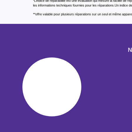
*L’indice de réparabilité est une évaluation qui mesure la facilité de r
les informations techniques fournies pour les réparations.Un indice de 
**offre valable pour plusieurs réparations sur un seul et même apparei
N