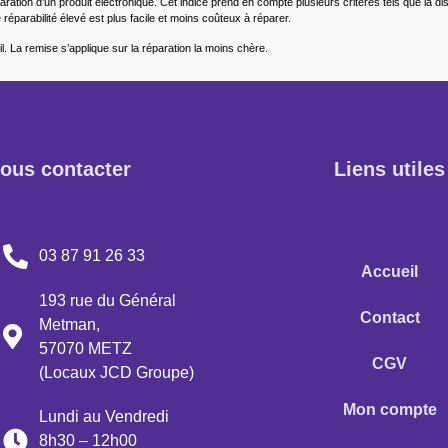
éparation d’un produit électronique. Cet indice prend en compte plusieurs critères tels que la d
réparabilité élevé est plus facile et moins coûteux à réparer.
l. La remise s’applique sur la réparation la moins chère.
ous contacter
Liens utiles
03 87 91 26 33
Accueil
193 rue du Général
Contact
Metman,
57070 METZ
CGV
(Locaux JCD Groupe)
Mon compte
Lundi au Vendredi
8h30 – 12h00