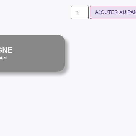
AJOUTER AU PA
GNE
reil