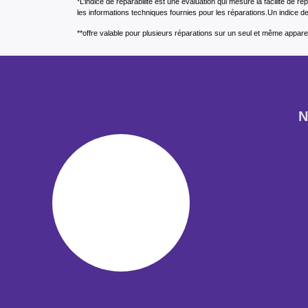
*L’indice de réparabilité est une évaluation qui mesure la facilité de r
les informations techniques fournies pour les réparations.Un indice de 
**offre valable pour plusieurs réparations sur un seul et même apparei
N