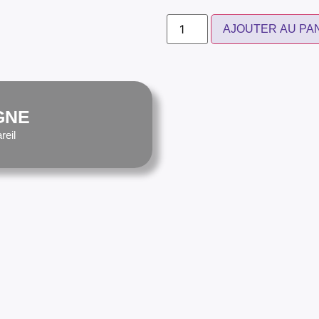
AJOUTER AU PA
GNE
reil