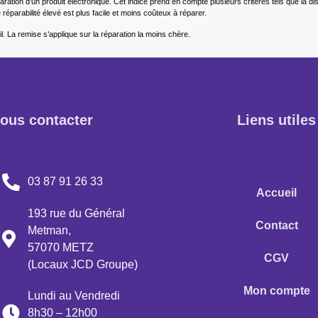
éparation d’un produit électronique. Cet indice prend en compte plusieurs critères tels que la d
réparabilité élevé est plus facile et moins coûteux à réparer.
l. La remise s’applique sur la réparation la moins chère.
ous contacter
Liens utiles
03 87 91 26 33
Accueil
193 rue du Général
Contact
Metman,
57070 METZ
CGV
(Locaux JCD Groupe)
Mon compte
Lundi au Vendredi
8h30 – 12h00