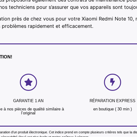
e nos techniciens pour s’assurer que vos appareils sont touj
ation près de chez vous pour votre Xiaomi Redmi Note 10, 
s problèmes rapidement et efficacement.
NTION!
GARANTIE 1 AN
RÉPARATION EXPRESS
e à nos pièces de qualité similaire à
en boutique ( 30 min )
l’original
éparation d’un produit électronique. Cet indice prend en compte plusieurs critères tels que la d
réparabilité élevé est plus facile et moins coûteux à réparer.