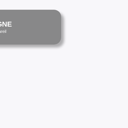
GNE
reil