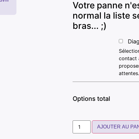
Votre panne n'es
normal la liste
bras... ;)
Diag
Sélectio
contact 
proposer
attentes
Options total
AJOUTER AU PA