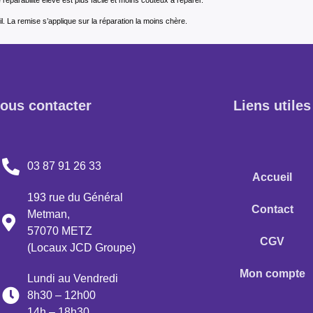
l. La remise s’applique sur la réparation la moins chère.
ous contacter
Liens utiles
03 87 91 26 33
Accueil
193 rue du Général
Contact
Metman,
57070 METZ
CGV
(Locaux JCD Groupe)
Mon compte
Lundi au Vendredi
8h30 – 12h00
14h – 18h30